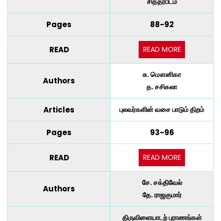
சித்தர்பீடம்
Pages
88-92
READ MORE
READ
சு. மௌனிகா
Authors
த. சசிகலா
Articles
புலவர்களின் வசை பாடும் திறம்
Pages
93-96
READ MORE
READ
சே. சக்திவேல்
Authors
தே. ராஜகுமார்
திருவிளையாடற் புராணங்கள்