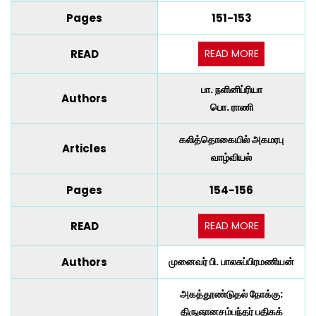
Pages
151-153
READ MORE
READ
பா. நளினிப்ரியா
Authors
பொ. ராணி
கலித்தொகையில் அகமரபு
Articles
வாழ்வியல்
Pages
154-156
READ MORE
READ
Authors
முனைவர் பி. பாலசுப்பிரமணியன்
அகத்தூண்டுதல் நோக்கு:
திருஞானசம்பந்தர் பதிகக்