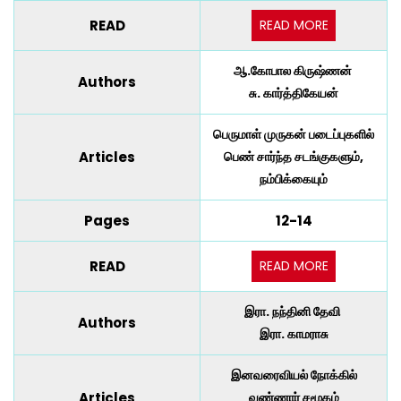
READ MORE
READ
ஆ.கோபால கிருஷ்ணன்
Authors
சு. கார்த்திகேயன்
பெருமாள் முருகன் படைப்புகளில்
Articles
பெண் சார்ந்த சடங்குகளும்,
நம்பிக்கையும்
Pages
12-14
READ MORE
READ
இரா. நந்தினி தேவி
Authors
இரா. காமராசு
இனவரைவியல் நோக்கில்
Articles
வண்ணார் சமூகம்