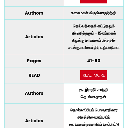
Authors
கலைமகள் கிருஷ்ணமூர்த்தி
தெய்வத்தைக் கட்டுதலும்
விடுவித்தலும் - இலங்கைக்
Articles
கிழக்கு மாகாணப் பத்ததிச்
சடங்குகளில் மந்திர வழிபாடுகள்
Pages
41-50
READ MORE
READ
கு. இராஜீவ்காந்தி
Authors
தெ. மேகநாதன்
தொல்காப்பியப் பொருளதிகார
அகத்திணையியலில்
Articles
சா. பாலசுந்தரனாரின் புலப்பாட்டு