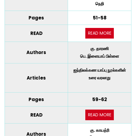
நெறி
Pages
51-58
READ MORE
READ
கு. தாரணி
Authors
பெ. இளையாப் பிள்ளை
ஐந்திலக்கண யாப்பு நூல்களின்
Articles
உரை வரலாறு
Pages
59-62
READ MORE
READ
கு. காயத்ரி
Authors