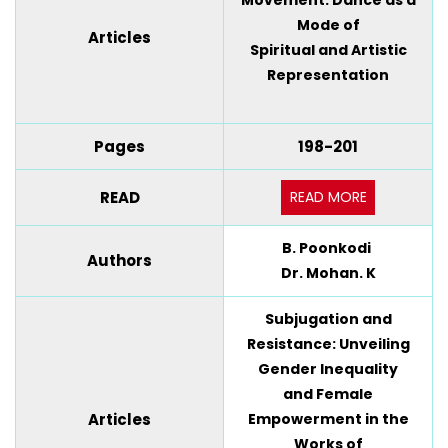
Movement: Dance as a
Mode of
Articles
Spiritual and Artistic
Representation
Pages
198-201
READ MORE
READ
B. Poonkodi
Authors
Dr. Mohan. K
Subjugation and
Resistance: Unveiling
Gender Inequality
and Female
Articles
Empowerment in the
Works of