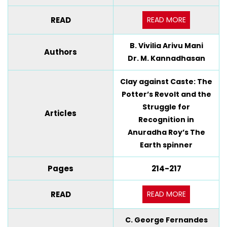
READ MORE
READ
B. Vivilia Arivu Mani
Authors
Dr. M. Kannadhasan
Clay against Caste: The
Potter’s Revolt and the
Struggle for
Articles
Recognition in
Anuradha Roy’s The
Earth spinner
Pages
214-217
READ MORE
READ
C. George Fernandes