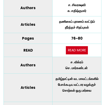
ச. சிவரக்ஷவி
Authors
சு. சதீஷ்குமார்
தணிகைப் புராணம் காட்டும்
Articles
தீர்த்தச் சிறப்புகள்
Pages
76-80
READ MORE
READ
ச. விக்ரம்
Authors
செ. மார்கண்டன்
தமிழ்நாட்டின் வட மாவட்டங்களில்
பேசக்கூடிய வட்டார வழக்குச்
Articles
சொற்கள் ஒரு பார்வை