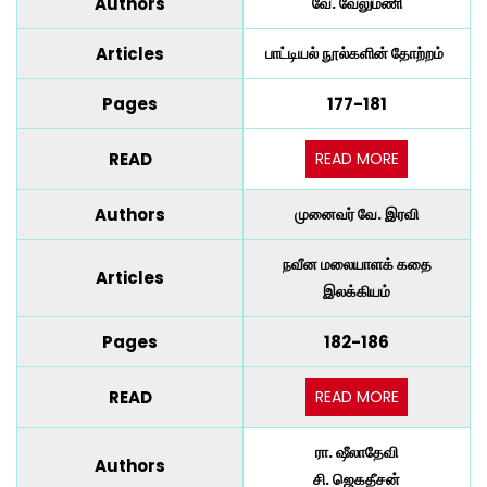
Authors
வே. வேலுமணி
Articles
பாட்டியல் நூல்களின் தோற்றம்
Pages
177-181
READ MORE
READ
Authors
முனைவர் வே. இரவி
நவீன மலையாளக் கதை
Articles
இலக்கியம்
Pages
182-186
READ MORE
READ
ரா. ஷீலாதேவி
Authors
சி. ஜெகதீசன்