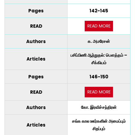
Pages
142-145
READ MORE
READ
Authors
க. அமரேசன்
பசிப்பிணி ஆற்றுதல்: பௌத்தம் –
Articles
சீக்கியம்
Pages
146-150
READ MORE
READ
Authors
கோ. இரவிச்சந்திரன்
சங்க கால ஊர்களின் அமைப்பும்
Articles
சிறப்பும்