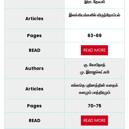
இரா. தேவகி
இலக்கியங்களில் விருந்தோம்பல்
Articles
Pages
63-69
READ MORE
READ
கு. கோபிநாத்
Authors
மு. இராஜலெட்சுமி
எங்கதெ புதினத்தின் கதைக்
Articles
களமும் பாத்திரமும்
Pages
70-75
READ MORE
READ