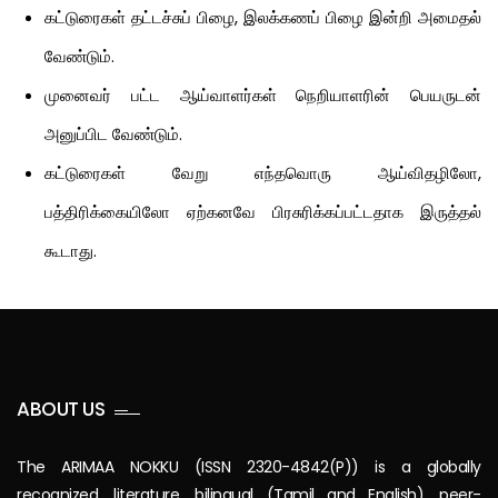
கட்டுரைகள் தட்டச்சுப் பிழை, இலக்கணப் பிழை இன்றி அமைதல்
வேண்டும்.
முனைவர் பட்ட ஆய்வாளர்கள் நெறியாளரின் பெயருடன்
அனுப்பிட வேண்டும்.
கட்டுரைகள் வேறு எந்தவொரு ஆய்விதழிலோ,
பத்திரிக்கையிலோ ஏற்கனவே பிரசுரிக்கப்பட்டதாக இருத்தல்
கூடாது.
ABOUT US
The ARIMAA NOKKU (ISSN 2320-4842(P)) is a globally
recognized, literature, bilingual (Tamil and English), peer-