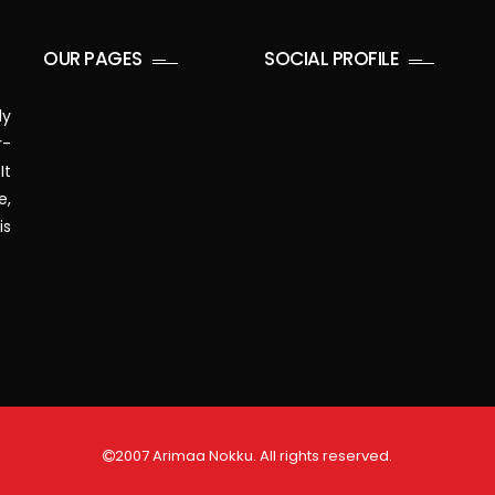
OUR PAGES
SOCIAL PROFILE
ly
r-
It
e,
is
2007 Arimaa Nokku. All rights reserved.