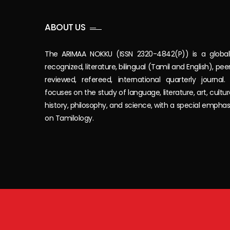
ABOUT US
The ARIMAA NOKKU (ISSN 2320-4842(P)) is a global
recognized, literature, bilingual (Tamil and English), pee
reviewed, refereed, international quarterly journal. 
focuses on the study of language, literature, art, cultur
history, philosophy, and science, with a special emphas
on Tamilology.