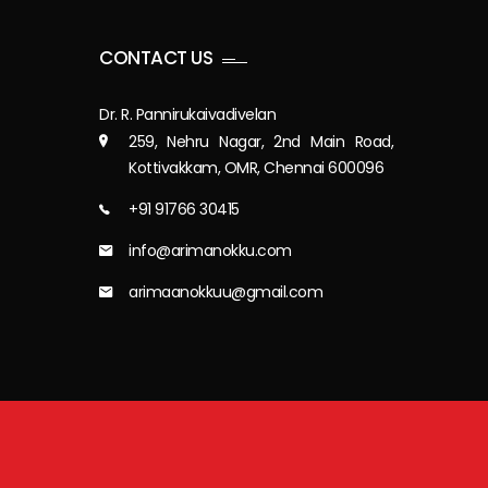
CONTACT US
Dr. R. Pannirukaivadivelan
259, Nehru Nagar, 2nd Main Road,
Kottivakkam, OMR, Chennai 600096
+91 91766 30415
info@arimanokku.com
arimaanokkuu@gmail.com