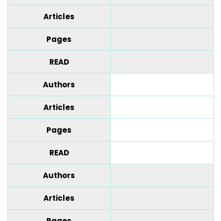
Articles
Pages
READ
Authors
Articles
Pages
READ
Authors
Articles
Pages