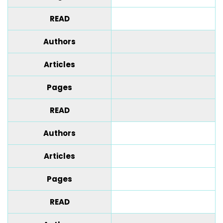
READ
Authors
Articles
Pages
READ
Authors
Articles
Pages
READ