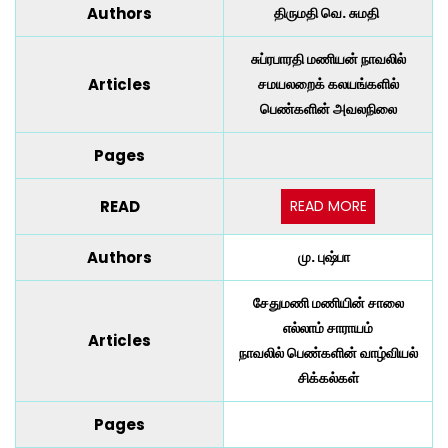
Authors
திருமதி வெ. சுமதி
சுப்ரபாரதி மணியன் நாவலில்
Articles
சமயலறைக் கலயங்களில்
பெண்களின் அவலநிலை
Pages
READ MORE
READ
Authors
மு. புஷ்பா
சேதுமணி மணியின் சாலை
எல்லாம் சாராயம்
Articles
நாவலில்
பெண்களின் வாழ்வியல்
சிக்கல்கள்
Pages