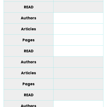
READ
Authors
Articles
Pages
READ
Authors
Articles
Pages
READ
Authors