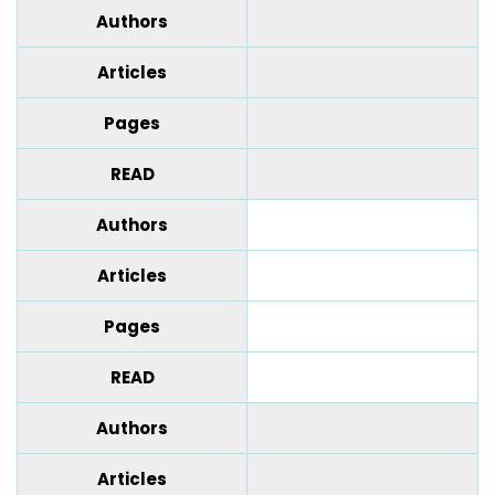
Authors
Articles
Pages
READ
Authors
Articles
Pages
READ
Authors
Articles