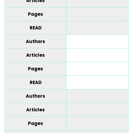
Articles
Pages
READ
Authors
Articles
Pages
READ
Authors
Articles
Pages