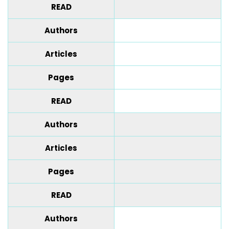
READ
Authors
Articles
Pages
READ
Authors
Articles
Pages
READ
Authors