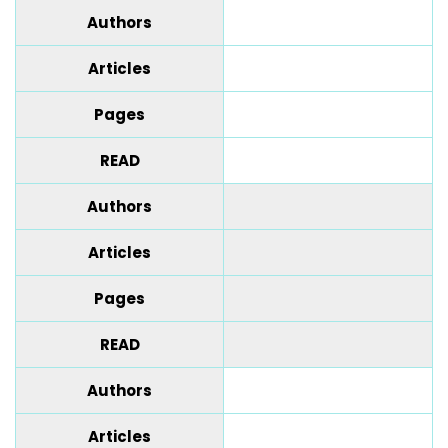
Authors
Articles
Pages
READ
Authors
Articles
Pages
READ
Authors
Articles