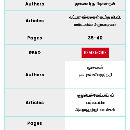
Authors
முனைவர் த. பிரகலாதன்
வட்டார எல்லைகள் கடந்த ஸி.வி.
Articles
ஸ்ரீராமனின் சிறுகதைகள்
Pages
35-40
READ MORE
READ
முனைவர்
Authors
நா. புண்ணியமூர்த்தி
சூழலியல் கோட்பாட்டுப்
Articles
பார்வையில்
அகநானூற்றுப் பாடல்கள்
Pages