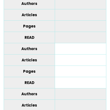
Authors
Articles
Pages
READ
Authors
Articles
Pages
READ
Authors
Articles