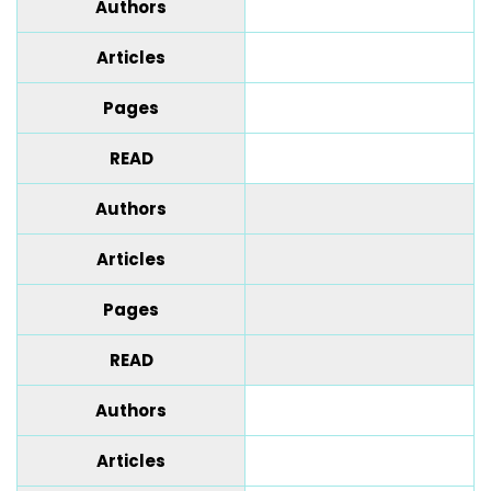
Authors
Articles
Pages
READ
Authors
Articles
Pages
READ
Authors
Articles