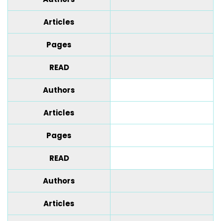
Articles
Pages
READ
Authors
Articles
Pages
READ
Authors
Articles