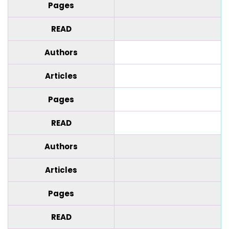
Pages
READ
Authors
Articles
Pages
READ
Authors
Articles
Pages
READ