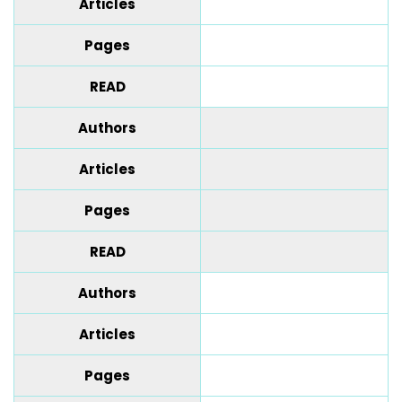
Articles
Pages
READ
Authors
Articles
Pages
READ
Authors
Articles
Pages