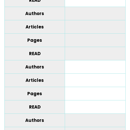
READ
Authors
Articles
Pages
READ
Authors
Articles
Pages
READ
Authors