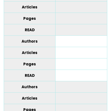
Articles
Pages
READ
Authors
Articles
Pages
READ
Authors
Articles
Pages