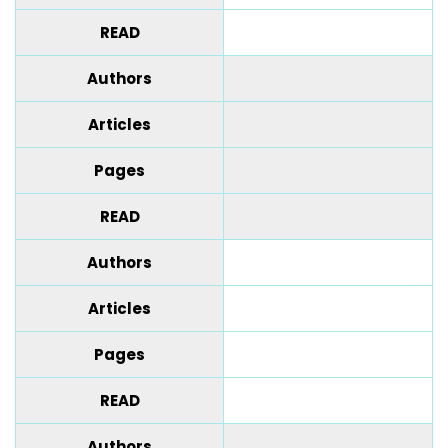
READ
Authors
Articles
Pages
READ
Authors
Articles
Pages
READ
Authors