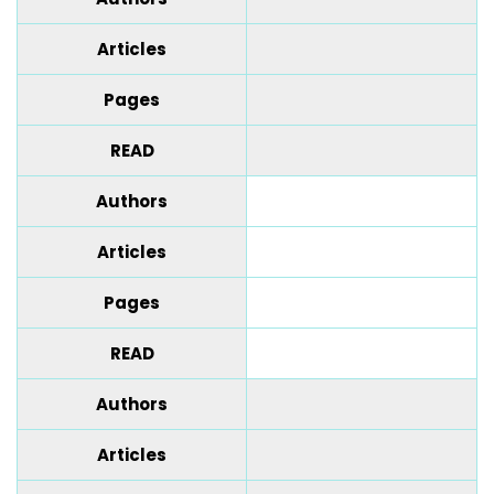
Articles
Pages
READ
Authors
Articles
Pages
READ
Authors
Articles